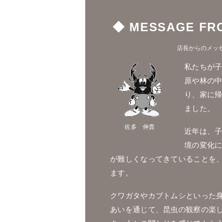
◆ MESSAGE FR
店長からのメッ
私たちが
原や林の
り、家に
ました。
佐多 伸貴
近年は、
境の変化
が難しくなってきていることを
ます。
クワガタやカブトムシといった
あいを通じて、昆虫の観察の楽