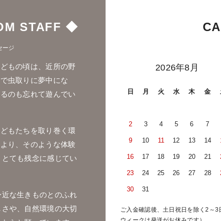
OM STAFF ◆
CA
セージ
子どもの頃は、近所の野
2026年8月
中で虫取りに夢中にな
日
月
火
水
木
金
帰るのも忘れて遊んでい
2
3
4
5
6
7
子どもたちを取り巻く環
9
10
11
12
13
14
により、そのような体験
16
17
18
19
20
21
、とても残念に感じてい
23
24
25
26
27
28
30
31
身近な生きものとのふれ
しさや、自然環境の大切
ご入金確認後、土日祝日を除く2～3
ウィークは発送がお休みです）