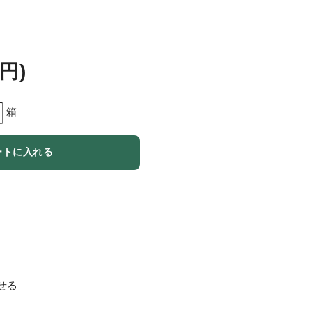
7円)
箱
ートに入れる
せる